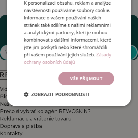
K personalizaci obsahu, reklam a analýze
návštěvnosti používáme soubory cookie.
Informace o vašem používání našich
Novinky a špeciálne akcie na e-mail
stránek také sdílíme s našimi reklamními
Získajte tipy pre zdravé kĺby, novinky z vývoja a
a analytickými partnery, kteří je mohou
prehľad našich špeciálnych akcií. Odber môžete
kombinovat s dalšími informacemi, které
kedykoľvek zrušiť.
jste jim poskytli nebo které shromáždili
Odoberať
při vašem používání jejich služeb.
Zásady
ochrany osobních údajů
VŠE PŘIJMOUT
Videa s lékaři
ZOBRAZIT PODROBNOSTI
Blog
Náš príbeh
Prečo si vybrať kolagén REWOSKIN?
Reklamácie a vrátenie tovaru
Doprava a platba
Kontakty